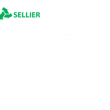
POUR AOÛT 2026
POUR JUILL
ADRESSE
ZAC des Etomelles
Depuis 1980
BP 20015
02201 SOISSONS CEDEX
Transports Sellier © 2025
Tous droits réservés
Conditions générale
Création de site par Terre de Créa - Agence de communication à Soisso