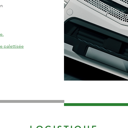
on
e.
e palettisée