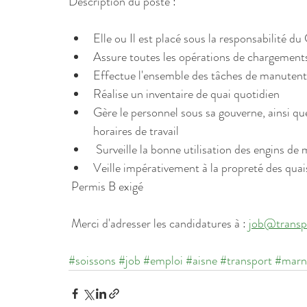
Description du poste :
Elle ou Il est placé sous la responsabilité d
Assure toutes les opérations de chargement
Effectue l'ensemble des tâches de manutent
Réalise un inventaire de quai quotidien
Gère le personnel sous sa gouverne, ainsi que
horaires de travail
 Surveille la bonne utilisation des engins d
Veille impérativement à la propreté des quai
 Permis B exigé
 Merci d'adresser les candidatures à : 
job@transpo
#soissons
#job
#emploi
#aisne
#transport
#marn