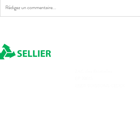
Rédigez un commentaire...
INDEXATION CARBURANT
INDEXATIO
POUR AOÛT 2026
POUR JUILL
ADRESSE
ZAC des Etomelles
Depuis 1980
BP 20015
02201 SOISSONS CEDEX
Transports Sellier © 2025
Tous droits réservés
Conditions générale
Création de site par Terre de Créa - Agence de communication à Soisso