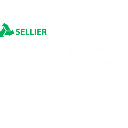
INDEXATION CARBURANT
INDEXATIO
POUR AOÛT 2026
POUR JUILL
ADRESSE
ZAC des Etomelles
Depuis 1980
BP 20015
02201 SOISSONS CEDEX
Transports Sellier © 2025
Tous droits réservés
Conditions générale
Création de site par Terre de Créa - Agence de communication à Soisso