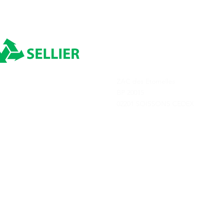
INDEXATION CARBURANT
INDEXATIO
POUR AOÛT 2026
POUR JUIN 
ADRESSE
ZAC des Etomelles
Depuis 1980
BP 20015
02201 SOISSONS CEDEX
Transports Sellier © 2025
Tous droits réservés
Conditions générale
Création de site par Terre de Créa - Agence de communication à Soisso