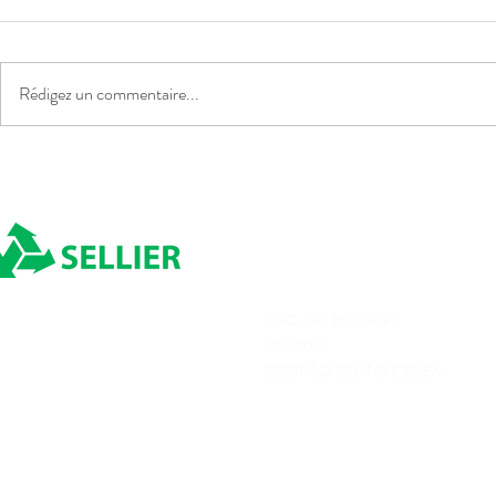
Rédigez un commentaire...
INDEXATION CARBURANT
INDEXATIO
POUR AOÛT 2026
POUR JUILL
ADRESSE
ZAC des Etomelles
Depuis 1980
BP 20015
02201 SOISSONS CEDEX
Transports Sellier © 2025
Tous droits réservés
Conditions générale